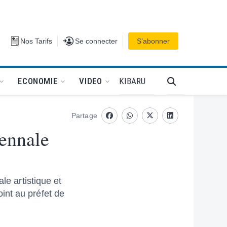
Se connecter
Nos Tarifs
Se connecter
S’abonner
PODCAT
KIBARU
ECONOMIE
VIDEO
Partage
Facebook
whatsapp
Twitter
Linkedin
iennale
le artistique et
int au préfet de