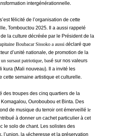
nsformation intergénérationnelle.
s’est félicité de l’organisation de cette
elle, Tombouctou 2025. Il a aussi rappelé
de la culture décré
t
ée par le Président de la
pitaine Boubacar Sissoko a aussi d
éclaré que
acteur d’unité nationale, de promotion de la
un sursaut patriotique, bas
é sur nos valeurs
 kura (Mali nouveau). Il a invité les
e cette semaine artistique et culturelle.
lé des troupes des cinq quartiers de la
, Komagalou, Ouroboubou et Binta. Des
 fond de musique du terroir ont émerveillé
le
ontribué à donner un cachet particulier à cet
 le solo de chant. Les solistes des
, l’union, la
s
écheresse et la préservation