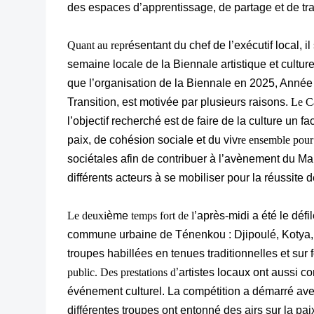
des espaces d’apprentissage, de partage et de tra
Quant au repr
ésentant du chef de l’exécutif local, il 
semaine locale de la Biennale artistique et cultur
que l’organisation de la Biennale en 2025, Année 
Transition, est motivée par plusieurs raisons.
Le Ca
l’objectif recherché est de faire de la culture un f
paix, de cohésion sociale et du viv
re ensemble pour 
sociétales afin de contribuer à l’avènement du Mali
différents acteurs à se mobiliser pour la réussite d
Le deuxi
ème
temps fort de l
’après-midi a été le défi
commune urbaine de Ténenkou : Djipoulé, Kotya
troupes habillées en tenues traditionnelles et sur
public.
Des prestations d
’artistes locaux ont aussi c
événement culturel. La compétition a démarré avec
différentes troupes ont entonné des airs sur la paix