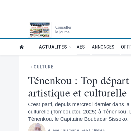
Consulter
le journal
AES
ANNONCES
OFFR
ACTUALITES
RETOUR À LA PAGE D’ACCUEIL DE L'ESSOR
CULTURE
Ténenkou : Top départ 
artistique et culturelle
C’est parti, depuis mercredi dernier dans la
culturelle (Tombouctou 2025) à Ténenkou. L
Ténenkou, le Capitaine Boubacar Sissoko.
Allaye Ousmane SARE/ AMAP