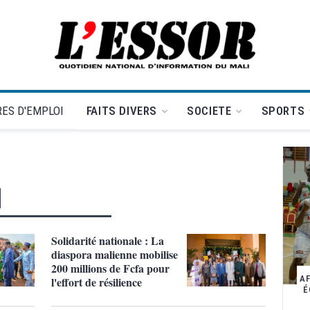
L'Essor - retour à la une
ES D'EMPLOI
FAITS DIVERS
SOCIETE
SPORTS
N
Solidarité nationale : La
diaspora malienne mobilise
200 millions de Fcfa pour
A
l'effort de résilience
É