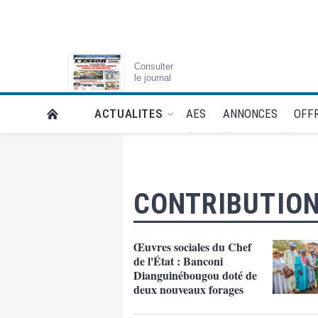
Consulter
le journal
AES
ANNONCES
OFFR
ACTUALITES
RETOUR À LA PAGE D’ACCUEIL DE L'ESSOR
CONTRIBUTIO
Œuvres sociales du Chef
de l'État : Banconi
Dianguinébougou doté de
deux nouveaux forages