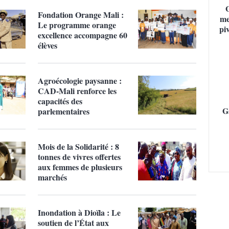
Fondation Orange Mali :
me
Le programme orange
pi
excellence accompagne 60
élèves
Agroécologie paysanne :
CAD-Mali renforce les
capacités des
G
parlementaires
Mois de la Solidarité : 8
tonnes de vivres offertes
aux femmes de plusieurs
marchés
Inondation à Dioïla : Le
soutien de l’État aux