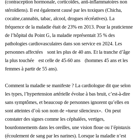
(contrace
ption hormonale, cortico
ïdes, anti-inflammatoires non
stéroïdiens). Il est également causé par les toxiques (Chicha,
cocaïne,cannabis, tabac, alcool, drogues récréatives).
La
fr
équence de la maladie était de 23% en 2013. Pour la praticienne
de l’hôpital d
u Point G, la maladie repr
ésentait 35 % des
pathologies cardiovasculaires dans son service en 2024. Les
personnes affectées
sont les plus de 40 ans. Et la tranche d
’âge
la plus touchée
est celle de 45-60 ans
(hommes 45 ans et les
femmes
à partir de 55 a
ns).
Comment la maladie se manifeste ? La cardiologue dit que selon
les types, l
’hypertension artérielle évolue à bas bruit, c’est-à-dire
sans symptômes, et beaucoup de personnes ignorent qu’elles en
sont atteintes d’où son nom de «tueur silencieux».
On peut
constater des signes comme les c
éphalées, vertiges,
bourdonnements dans les oreilles, une vision floue ou l’épistaxis
(écoulement de sang par les narines). Lorsque la maladie n’est