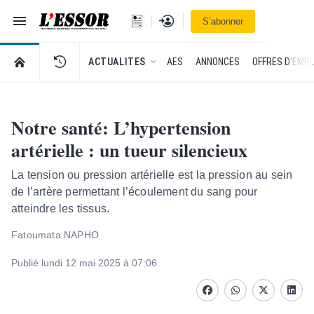
Navigation
Se connecter
S’abonner
L'Essor - retour à la une
RETOUR À LA PAGE D’ACCUEIL DE L'ESSOR
ACTUALITES
AES
ANNONCES
OFFRES D'EMPL
Notre santé: L’hypertension
artérielle : un tueur silencieux
La tension ou pression artérielle est la pression au sein
de l’artère permettant l’écoulement du sang pour
atteindre les tissus.
Fatoumata NAPHO
Publié lundi 12 mai 2025 à 07:06
Facebook
whatsapp
Twitter
Linke