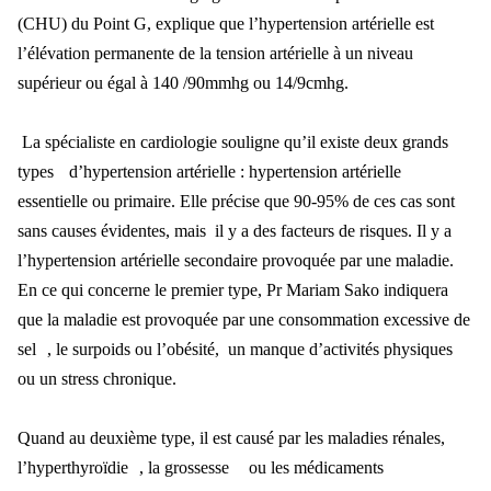
(CHU) du Point G, explique que l’hypertension artérielle
est
l
’élévation permanente de la tension artérielle à un niveau
supérieur ou égal à 140 /90mmhg ou 14/9cmhg.
La sp
écialiste en cardiologie souligne qu’il existe deux grands
types
d
’hypertension artérielle : hypertension artérielle
essentielle ou primaire
. Elle pr
écise que 90-95% de ces cas sont
sans causes évidentes, mais il y a des facteurs de risques. Il y a
l’hypertension artérielle secondaire provoquée par une maladie.
En ce qui concerne le premier type, Pr Mariam Sako indiquera
que la maladie est pr
ovoqu
ée par une consommation excessive de
sel
, le surpoids ou l
’obésité, un manque d’activités physiques
ou un stress chronique.
Quand au deuxième type, il est causé par les maladies rénales,
l’hyperthyroïdie
, la grossesse
ou les m
édicaments