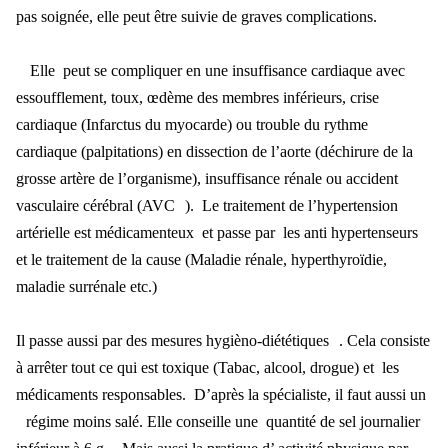
pas soignée, elle peut être suivie de graves complications.
Elle peut se compliquer en une insuffisance cardiaque avec
essoufflement, toux,
œdème des membres inférieurs, crise
cardiaque (Infarctus du myocarde) ou trouble du rythme
cardiaque (palpitations) en dissection de l’aorte (déchirure de la
grosse artère de l’orga
nisme), insuffisance r
énale ou accident
vasculaire cérébral (AVC
).
Le traitement de l
’hypertension
artérielle est médicamenteux et passe par les anti hypertenseurs
et le traitement de la cause (Maladie r
énale, hyperthyroïdie,
maladie surrénale etc.)
Il passe aussi par des mesures hygi
èno-diététiques
. Cela consiste
à arrêter tout ce qui est toxique (Tabac, alcool, drogue) et les
médicaments responsables.
D
’après la spécialiste, il faut aussi un
r
égime moins salé. Elle conseille une quantité de sel journalier