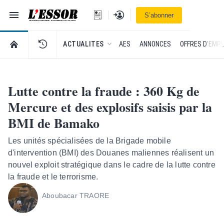
Navigation
Se connecter
S’abonner
L'Essor - retour à la une
RETOUR À LA PAGE D’ACCUEIL DE L'ESSOR
ACTUALITES
AES
ANNONCES
OFFRES D'EMPL
Lutte contre la fraude : 360 Kg de
Mercure et des explosifs saisis par la
BMI de Bamako
Les unités spécialisées de la Brigade mobile
d'intervention (BMI) des Douanes maliennes réalisent un
nouvel exploit stratégique dans le cadre de la lutte contre
la fraude et le terrorisme.
Aboubacar TRAORE