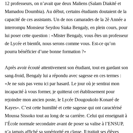
12 professeurs, on n’av
ait que deux Maliens (Salam Diakit
é et
Mamadou Doumbia). Au début, certains étudiants doutaient de la
capacité de ces assistants. Un de nos camarades de la 2è Année a
interrompu Monsieur Seydou Siaka Bengaly, en plein cours, pour
lui poser cette question :
«Mister Bengaly, vous êtes un professeur
de Lycée et bientôt, nous serons comme vous. Est-ce qu’on
pourra bénéficier d’une bonne formation ?»
Apr
ès avoir écouté attentivement son étudiant, tout en gardant son
sang-froid, Bengaly lui a répondu avec sagess
e en ces termes :
«Je ne suis pas venu ici par hasard. Le jour où je sentirai mon
incapacité à vous former, je quitterai cet établissement pour
rejoindre mon ancien poste, le Lycée Dougoukolo Konaré de
Kayes».
C
’est cette humilité et cette sagesse qui ont
caract
érisé
Moussa Sissoko tout au long de sa carrière. Celui qui enseignait à
l’École normale secondaire avant de poser sa valise à l’ENSUP,
n’a jamais affiché sa supériorité en classe. Il traitait ses élèves