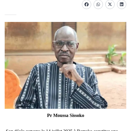
Facebook
whatsapp
Twitter
Linke
Pr Moussa Sissoko