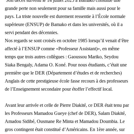
Son décès survenu le 14 juillet 2025 à Bamako constitue une
grande perte non seulement pour sa famille mais aussi pour le
pays. La triste nouvelle est durement ressentie à l’École normale
supérieure (ENSUP) de Bamako et d
ans les universit
és, où il a
servi pendant des décennies.
Nos regards se sont crois
és en octobre 1985 lorsqu’il venait d’être
affecté à l’ENSUP comme «Professeur Assistant)», en même
temps que trois autres collègues : Gaoussou Mariko, Seydou
Siaka Bengaly
, Adama O. Kon
é. Pour nous étudiants, c’était une
première que le DER (Département d’études et de recherches)
Anglais de cette prestigieuse école fasse recours à des professeurs
de l’Enseignement secondaire pour étoffer l’effectif local.
Avant leur arriv
é
e et celle de Pierre Diakit
é, ce DER était tenu par
les Professeurs Mamadou Gueye (chef de DER), Salam Diakité,
Amadou Sidibé, Ousmane Re Minta et Mamadou Doumbia. Le
gros contingent était constitué d’Américains.
En 1
ère année, sur