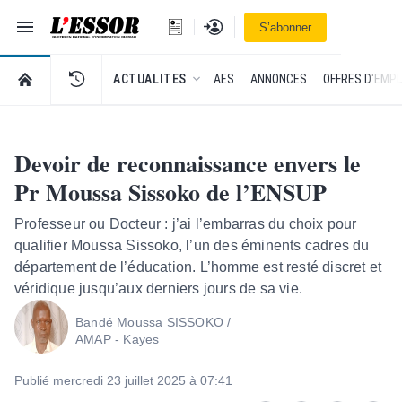
Navigation
Se connecter
S’abonner
L'Essor - retour à la une
RETOUR À LA PAGE D’ACCUEIL DE L'ESSOR
ACTUALITES
AES
ANNONCES
OFFRES D'EMPL
Devoir de reconnaissance envers le
Pr Moussa Sissoko de l’ENSUP
Professeur ou Docteur : j’ai l’embarras du choix pour
qualifier Moussa Sissoko, l’un des éminents cadres du
département de l’éducation. L’homme est resté discret et
véridique jusqu’aux derniers jours de sa vie.
Bandé Moussa SISSOKO /
AMAP - Kayes
Publié mercredi 23 juillet 2025 à 07:41