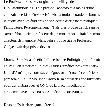
Le Professeur Sissoko, originaire du village de
Dioulafoundouding, situ
é près de Tabacoto et à moins d’une
quinzaine de kilomètres de Kéniéba, a toujours gardé de bonnes
relations avec les étudiants de son cercle d’origine et pratiquait
l’agriculture. Personnellement, j’étais plus proche de lu
i, sans le
savoir.
Mon ancien professeur de grammaire souhaitait
être mon
directeur de mémoire. Mais, cela a trouvé que le Professeur
Guéye avait déjà pris le devant.
Moussa Sissoko a b
énéficié d’une bourse Fulbright pour obtenir
un PhD. en American Studie
s (Etudes Am
éricaines) aux États-
Unis d’Amérique. Tous ses collègues ont décroché ce précieux
parchemin.
Le Dr Moussa Sissoko faisait aussi des consultations
pour des ambassades et ONG de la place. Il collaborait
étroitement avec l’Ambassade américaine de
Bamako.
Dors en Paix cher grand fr
ère !