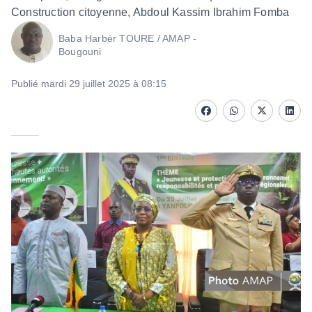
Construction citoyenne, Abdoul Kassim Ibrahim Fomba
Baba Harbèr TOURE / AMAP -
Bougouni
Publié mardi 29 juillet 2025 à 08:15
Facebook
whatsapp
Twitter
Linke