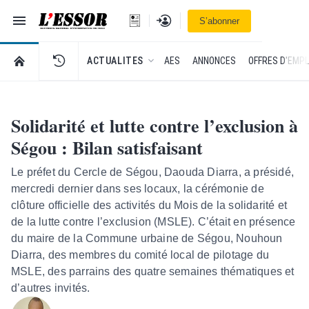
Navigation
Se connecter
S’abonner
L'Essor - retour à la une
RETOUR À LA PAGE D’ACCUEIL DE L'ESSOR
ACTUALITES
AES
ANNONCES
OFFRES D'EMPL
Solidarité et lutte contre l’exclusion à
Ségou : Bilan satisfaisant
Le préfet du Cercle de Ségou, Daouda Diarra, a présidé,
mercredi dernier dans ses locaux, la cérémonie de
clôture officielle des activités du Mois de la solidarité et
de la lutte contre l’exclusion (MSLE). C’était en présence
du maire de la Commune urbaine de Ségou, Nouhoun
Diarra, des membres du comité local de pilotage du
MSLE, des parrains des quatre semaines thématiques et
d’autres invités.