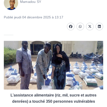
Mamadou SY
Publié jeudi 04 décembre 2025 à 13:17
Facebook
whatsapp
Twitter
Linke
L’assistance alimentaire (riz, mil, sucre et autres
denrées)
a touché 350 personnes vulnérables