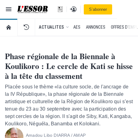
Navigation
Se connecter
S’abonner
L'Essor - retour à la une
RETOUR À LA PAGE D’ACCUEIL DE L'ESSOR
ACTUALITES
AES
ANNONCES
OFFRES D'EMPL
Phase régionale de la Biennale à
Koulikoro : Le cercle de Kati se hisse
à la tête du classement
Placée sous le thème «la culture socle, de l'ancrage de
la IV République», la phase régionale de la Biennale
artistique et culturelle de la Région de Koulikoro qui s’est
tenue du 23 au 30 septembre avec la participation des
sept cercles de la région. Il s'agit de Siby, Kati, Kangaba,
Koulikoro, Néguéla, Banamba et Kolokani.
Amadou Libo DIARRA / AMAP