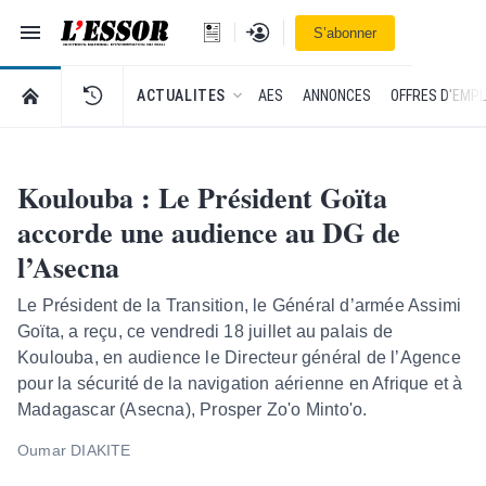
Navigation
Se connecter
S’abonner
L'Essor - retour à la une
RETOUR À LA PAGE D’ACCUEIL DE L'ESSOR
ACTUALITES
AES
ANNONCES
OFFRES D'EMPL
Koulouba : Le Président Goïta
accorde une audience au DG de
l’Asecna
Le Président de la Transition, le Général d’armée Assimi
Goïta, a reçu, ce vendredi 18 juillet au palais de
Koulouba, en audience le Directeur général de l’Agence
pour la sécurité de la navigation aérienne en Afrique et à
Madagascar (Asecna), Prosper Zo'o Minto'o.
Oumar DIAKITE