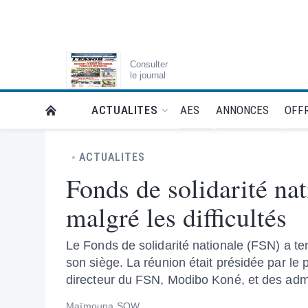
Consulter
le journal
AES
ANNONCES
OFFR
ACTUALITES
RETOUR À LA PAGE D’ACCUEIL DE L'ESSOR
ACTUALITES
Fonds de solidarité nat
malgré les difficultés
Le Fonds de solidarité nationale (FSN) a ten
son siège. La réunion était présidée par le
directeur du FSN, Modibo Koné, et des admi
Maïmouna SOW