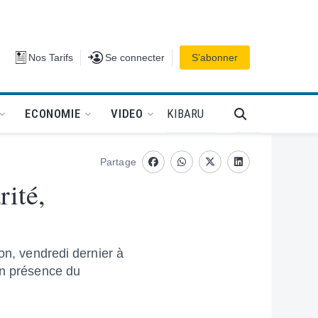
Se connecter
Nos Tarifs
Se connecter
S’abonner
PODCAT
KIBARU
ECONOMIE
VIDEO
Partage
Facebook
whatsapp
Twitter
Linkedin
rité,
on, vendredi dernier à
en présence du