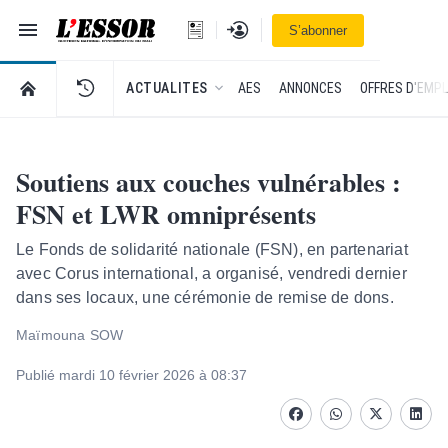
Navigation
Se connecter
S’abonner
L'Essor - retour à la une
RETOUR À LA PAGE D’ACCUEIL DE L'ESSOR
ACTUALITES
AES
ANNONCES
OFFRES D'EMPL
Soutiens aux couches vulnérables :
FSN et LWR omniprésents
Le Fonds de solidarité nationale (FSN), en partenariat
avec Corus international, a organisé, vendredi dernier
dans ses locaux, une cérémonie de remise de dons.
Maïmouna SOW
Publié mardi 10 février 2026 à 08:37
Facebook
whatsapp
Twitter
Linke