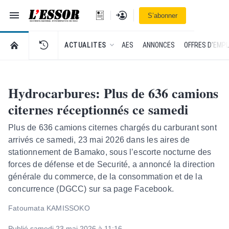
Navigation
Se connecter
S’abonner
L'Essor - retour à la une
RETOUR À LA PAGE D’ACCUEIL DE L'ESSOR
ACTUALITES
AES
ANNONCES
OFFRES D'EMPL
Hydrocarbures: Plus de 636 camions
citernes réceptionnés ce samedi
Plus de 636 camions citernes chargés du carburant sont
arrivés ce samedi, 23 mai 2026 dans les aires de
stationnement de Bamako, sous l’escorte nocturne des
forces de défense et de Securité, a annoncé la direction
générale du commerce, de la consommation et de la
concurrence (DGCC) sur sa page Facebook.
Fatoumata KAMISSOKO
Publié samedi 23 mai 2026 à 11:16