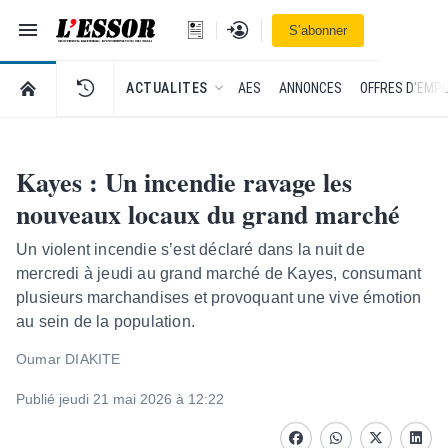
Navigation
Se connecter
S’abonner
L'Essor - retour à la une
RETOUR À LA PAGE D’ACCUEIL DE L'ESSOR
ACTUALITES
AES
ANNONCES
OFFRES D'EMPL
Kayes : Un incendie ravage les
nouveaux locaux du grand marché
Un violent incendie s’est déclaré dans la nuit de
mercredi à jeudi au grand marché de Kayes, consumant
plusieurs marchandises et provoquant une vive émotion
au sein de la population.
Oumar DIAKITE
Publié jeudi 21 mai 2026 à 12:22
Facebook
whatsapp
Twitter
Linke