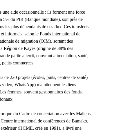
 une aide occasionnelle : ils forment une force
on 5% du PIB (Banque mondiale), soit près de
ins les plus dépendants de ces flux. Ces transferts
et informels, selon le Fonds international de
ationale de migration (OIM), sortant des
s la Région de Kayes (origine de 38% des
ande partie atterrit, couvrant alimentation, santé,
s, petits commerces.
s de 220 projets (écoles, puits, centres de santé)
s vidéo, WhatsApp) maintiennent les liens
t. Les femmes, souvent gestionnaires des fonds,
tionaux.
storique du Cadre de concertation avec les Maliens
 Centre international de conférences de Bamako,
’extérieur (HCME, créé en 1991), a livré une