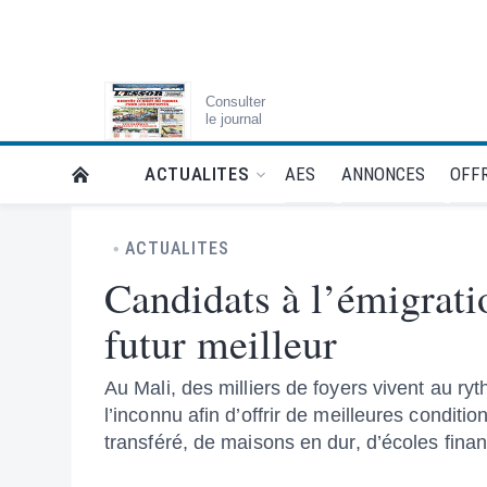
Consulter
le journal
AES
ANNONCES
OFFR
ACTUALITES
RETOUR À LA PAGE D’ACCUEIL DE L'ESSOR
ACTUALITES
Candidats à l’émigratio
futur meilleur
Au Mali, des milliers de foyers vivent au ryth
l’inconnu afin d’offrir de meilleures conditi
transféré, de maisons en dur, d’écoles fina