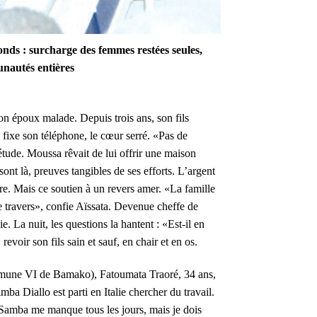
fonds : surcharge des femmes restées seules,
unautés entières
on époux malade. Depuis trois ans, son fils
fixe son téléphone, le cœur serré. «Pas de
tude. Moussa rêvait de lui offrir une maison
sont là, preuves tangibles de ses efforts. L’argent
re. Mais ce soutien à un revers amer. «La famille
e travers», confie Aïssata. Devenue cheffe de
ie. La nuit, les questions la hantent : «Est-il en
evoir son fils sain et sauf, en chair et en os.
mmune VI de Bamako), Fatoumata Traoré, 34 ans,
ba Diallo est parti en Italie chercher du travail.
«Samba me manque tous les jours, mais je dois