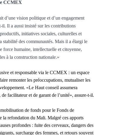
a le CCMEX
ruit d’une vision politique et d’un engagement
-il. Il a aussi insisté sur les contributions
roductifs, initiatives sociales, culturelles et
la stabilité des communautés. Mais il a élargi le
e force humaine, intellectuelle et citoyenne,
es à la construction nationale.»
lusive et responsable via le CCMEX : un espace
 faire remonter les préoccupations, mutualiser les
 développement. «Le Haut conseil assumera
de facilitateur et de garant de l’unité», assure-t-il.
a mobilisation de fonds pour le Fonds de
de la refondation du Mali. Malgré ces apports
causes profondes : fuite des cerveaux, dangers des
migrants, surcharge des femmes, et retours souvent