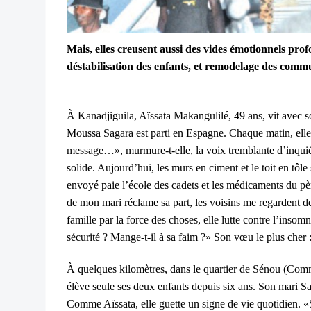
Mais, elles creusent aussi des vides émotionnels pro
déstabilisation des enfants, et remodelage des comm
À Kanadjiguila, Aïssata Makangulilé, 49 ans, vit avec s
Moussa Sagara est parti en Espagne. Chaque matin, elle 
message…», murmure-t-elle, la voix tremblante d’inquié
solide. Aujourd’hui, les murs en ciment et le toit en tôle 
envoyé paie l’école des cadets et les médicaments du pè
de mon mari réclame sa part, les voisins me regardent d
famille par la force des choses, elle lutte contre l’insomn
sécurité ? Mange-t-il à sa faim ?» Son vœu le plus cher : r
À quelques kilomètres, dans le quartier de Sénou (Co
élève seule ses deux enfants depuis six ans. Son mari Sam
Comme Aïssata, elle guette un signe de vie quotidien. 