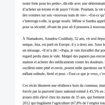
rester forte pour les petits», dit-elle avec une détermin
d’acheter un terrain et de payer l’école. Pourtant, la vie
des voisines sur son «nouveau train de vie». «Est-ce qu’i
s’interroge-t-elle, la gorge nouée. Même si Samba appe
pour sa sécurité, rêvant du jour où il poussera à nouveau
À Niamakoro, Amadou Coulibaly, 52 ans, vit seul depuis 
unique, Issa, est parti en Europe, il y a deux ans. Sous
un message. «Il m’a dit : «Papa, je vais travailler dur pou
regard perdu dans le vide. Malgré des papiers pas encore
maison et acheter des médicaments contre les douleurs. 
oscillent entre pitié et envie, posent mille questions su
mêlant solitude, fierté et peur. «Tout ce que je veux, c’est
Ces récits illustrent une résilience hors du commun, ma
forcée par la pauvreté (taux national estimé à 45,5% e
jeunes (très élevé chez les moins de 35 ans, qui forment l
2012 qui fragilisent l’agriculture (67,8% de l’emploi to