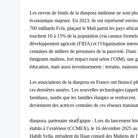
Les envois de fonds de la diaspora malienne ne sont plus
économique majeure. En 2023, ils ont représenté envir
700 milliards Fcfa, plaçant le Mali parmi les pays africa
touchent 10 à 15% de la population (via canaux formels 
développement agricole (FIDA) et l’Organisation intern
centaines de milliers de personnes de la pauvreté. Dan
émigrants maliens, fort impact rural selon l’OIM), une gr
éducation, mais aussi investissements : terrains, maison
Les associations de la diaspora en France ont financé plu
ces dernières années. Les nouvelles technologies (appel
familiaux, tandis que les familles élargies se renforcen
deviennent des actrices centrales de ces réseaux transna
diaspora, partenaire stratÉgique - Lors du lancement hi
établis à l’extérieur (CCMEX), le 16 décembre 2025 au
Habib Sylla, président du Haut conseil des Maliens de l