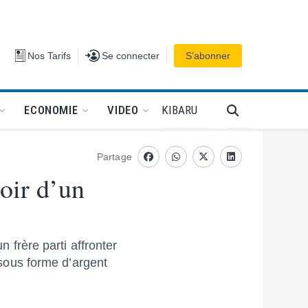
Se connecter
Nos Tarifs
Se connecter
S’abonner
PODCAT
KIBARU
ECONOMIE
VIDEO
Partage
Facebook
whatsapp
Twitter
Linkedin
poir d’un
n frère parti affronter
r sous forme d’argent