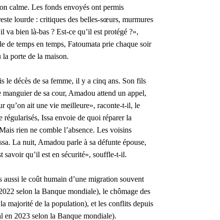
ation calme. Les fonds envoyés ont permis
 reste lourde : critiques des belles-sœurs, murmures
l va bien là-bas ? Est-ce qu’il est protégé ?»,
lle de temps en temps, Fatoumata prie chaque soir
 la porte de la maison.
le décès de sa femme, il y a cinq ans. Son fils
 le manguier de sa cour, Amadou attend un appel,
r qu’on ait une vie meilleure», raconte-t-il, le
 régularisés, Issa envoie de quoi réparer la
Mais rien ne comble l’absence. Les voisins
r Issa. La nuit, Amadou parle à sa défunte épouse,
 savoir qu’il est en sécurité», souffle-t-il.
is aussi le coût humain d’une migration souvent
n 2022 selon la Banque mondiale), le chômage des
a majorité de la population), et les conflits depuis
tal en 2023 selon la Banque mondiale).