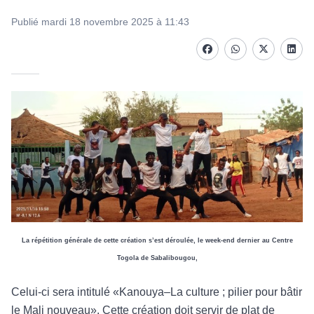
Publié mardi 18 novembre 2025 à 11:43
Facebook
whatsapp
Twitter
Linke
La répétition générale de cette création s’est déroulée,
le week-end dernier au Centre
Togola de Sabalibougou,
Celui-ci sera intitulé «Kanouya–La culture ; pilier pour bâtir
le Mali nouveau». Cette création doit servir de plat de