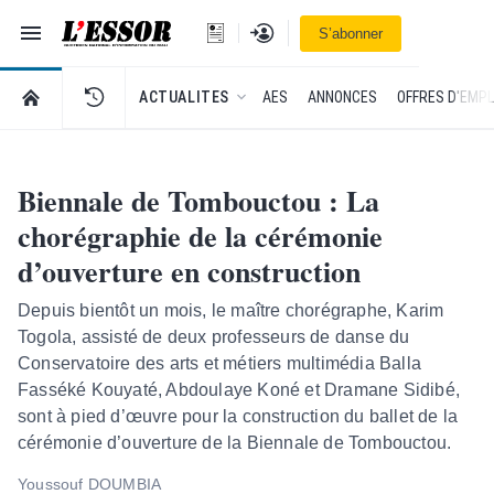
Navigation
Se connecter
S’abonner
L'Essor - retour à la une
RETOUR À LA PAGE D’ACCUEIL DE L'ESSOR
ACTUALITES
AES
ANNONCES
OFFRES D'EMPL
Biennale de Tombouctou : La
chorégraphie de la cérémonie
d’ouverture en construction
Depuis bientôt un mois, le maître chorégraphe, Karim
Togola, assisté de deux professeurs de danse du
Conservatoire des arts et métiers multimédia Balla
Fasséké Kouyaté, Abdoulaye Koné et Dramane Sidibé,
sont à pied d’œuvre pour la construction du ballet de la
cérémonie d’ouverture de la Biennale de Tombouctou.
Youssouf DOUMBIA