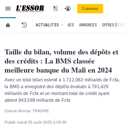
Navigation
Se connecter
S’abonner
L'Essor - retour à la une
RETOUR À LA PAGE D’ACCUEIL DE L'ESSOR
ACTUALITES
AES
ANNONCES
OFFRES D'EMPL
Taille du bilan, volume des dépôts et
des crédits : La BMS classée
meilleure banque du Mali en 2024
Avec un total bilan estimé à 1.712,062 milliards de Fcfa,
la BMS a enregistré des dépôts évalués à 791,429
milliards de Fcfa et un montant total de crédit ayant
atteint 943,599 milliards de Fcfa
Cheick Moctar TRAORE
Publié mardi 05 août 2025 à 09:35