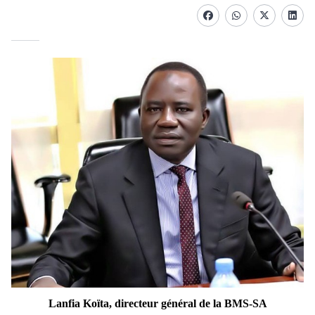
Facebook
whatsapp
Twitter
Linke
Lanfia Koïta, directeur général de la BMS-SA