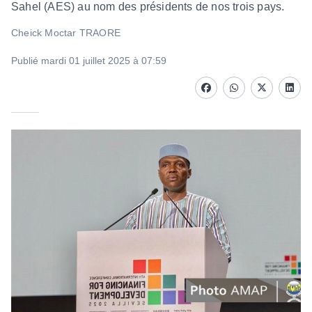
Sahel (AES) au nom des présidents de nos trois pays.
Cheick Moctar TRAORE
Publié mardi 01 juillet 2025 à 07:59
Facebook
whatsapp
Twitter
Linke