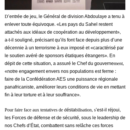
D
’entrée de jeu, le Général de division Abdoulaye a tenu à
enlever toute équivoque. «Les pays du Sahel restent
attachés aux idéaux de coo
p
ération au développement»,
a-t-il souligné, précisant qu’ils font face depuis plus d’une
décennie à un terrorisme à eux imposé et «caractérisé par
le soutien avéré de sponsors étatiques étrangers». En
dépit de cette situation, a assuré le Chef du gouverne
ment,
«notre engagement envers nos populations est ferme :
faire de la Confédération AES une puissance régionale
panafricaniste, améliorer leurs conditions de vie en mettant
fin à leur torture et à leur souffrance».
Pour faire face aux tentatives de d
ésta
bilisation, s
’est-il réjoui,
les Forces de défense et de sécurité, sous le leadership de
nos Chefs d’État, combattent sans relâche ces forces