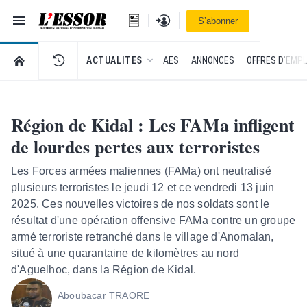
Navigation
Se connecter
S’abonner
L'Essor - retour à la une
RETOUR À LA PAGE D’ACCUEIL DE L'ESSOR
ACTUALITES
AES
ANNONCES
OFFRES D'EMPL
Région de Kidal : Les FAMa infligent
de lourdes pertes aux terroristes
Les Forces armées maliennes (FAMa) ont neutralisé
plusieurs terroristes le jeudi 12 et ce vendredi 13 juin
2025. Ces nouvelles victoires de nos soldats sont le
résultat d'une opération offensive FAMa contre un groupe
armé terroriste retranché dans le village d'Anomalan,
situé à une quarantaine de kilomètres au nord
d'Aguelhoc, dans la Région de Kidal.
Aboubacar TRAORE