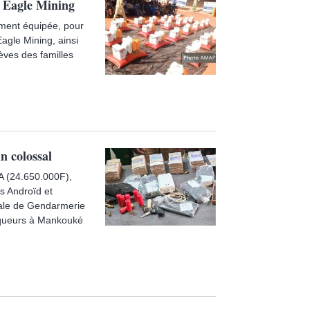
té Eagle Mining
ment équipée, pour
Eagle Mining, ainsi
lèves des familles
n colossal
FA (24.650.000F),
s Androïd et
oriale de Gendarmerie
raqueurs à Mankouké