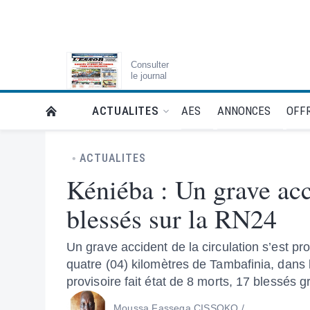
Consulter
le journal
AES
ANNONCES
OFFR
ACTUALITES
RETOUR À LA PAGE D’ACCUEIL DE L'ESSOR
ACTUALITES
Kéniéba : Un grave acci
blessés sur la RN24
Un grave accident de la circulation s’est pr
quatre (04) kilomètres de Tambafinia, dans
provisoire fait état de 8 morts, 17 blessés 
Moussa Fassega CISSOKO /