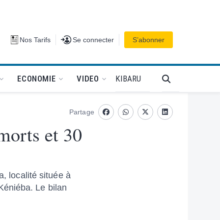
Se connecter
Nos Tarifs
Se connecter
S’abonner
PODCAT
KIBARU
ECONOMIE
VIDEO
Partage
Facebook
whatsapp
Twitter
Linkedin
 morts et 30
, localité située à
Kéniéba. Le bilan