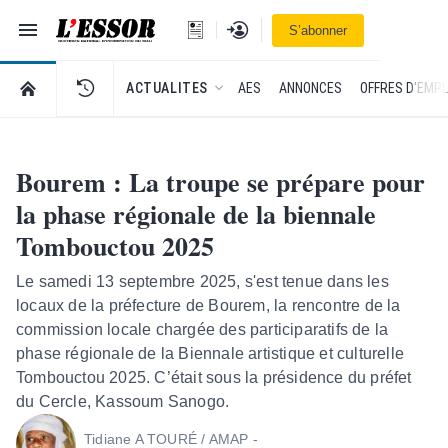
Navigation
Se connecter
S’abonner
L'Essor - retour à la une
RETOUR À LA PAGE D’ACCUEIL DE L'ESSOR
ACTUALITES
AES
ANNONCES
OFFRES D'EMPL
Bourem : La troupe se prépare pour
la phase régionale de la biennale
Tombouctou 2025
Le samedi 13 septembre 2025, s'est tenue dans les
locaux de la préfecture de Bourem, la rencontre de la
commission locale chargée des participaratifs de la
phase régionale de la Biennale artistique et culturelle
Tombouctou 2025. C’était sous la présidence du préfet
du Cercle, Kassoum Sanogo.
Tidiane A TOURÉ / AMAP -