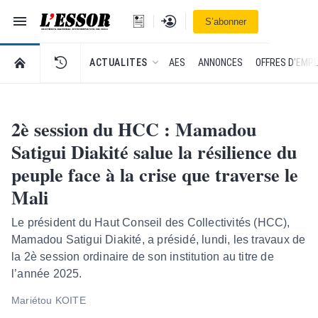
Navigation
Se connecter
S’abonner
L'Essor - retour à la une
RETOUR À LA PAGE D’ACCUEIL DE L'ESSOR
ACTUALITES
AES
ANNONCES
OFFRES D'EMPL
2è session du HCC : Mamadou
Satigui Diakité salue la résilience du
peuple face à la crise que traverse le
Mali
Le président du Haut Conseil des Collectivités (HCC),
Mamadou Satigui Diakité, a présidé, lundi, les travaux de
la 2è session ordinaire de son institution au titre de
l’année 2025.
Mariétou KOITE