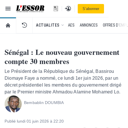
Navigation
Se connecter
S’abonner
L'Essor - retour à la une
RETOUR À LA PAGE D’ACCUEIL DE L'ESSOR
ACTUALITES
AES
ANNONCES
OFFRES D'EMPL
Sénégal : Le nouveau gouvernement
compte 30 membres
Le Président de la République du Sénégal, Bassirou
Diomaye Faye a nommé, ce lundi 1er juin 2026, par un
décret présidentiel les membres du gouvernement dirigé
par le Premier ministre Ahmadou Alamine Mohamed Lo.
Bembablin DOUMBIA
Publié lundi 01 juin 2026 à 22:20