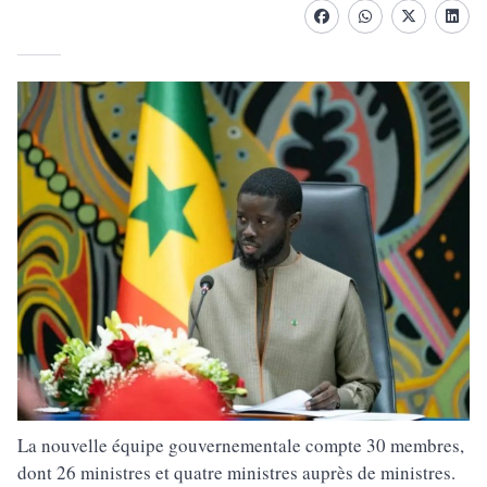
Facebook
whatsapp
Twitter
Linke
La nouvelle équipe gouvernementale compte 30 membres,
dont 26 ministres et quatre ministres auprès de ministres.