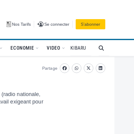
Se connecter
Nos Tarifs
Se connecter
S’abonner
PODCAT
KIBARU
ECONOMIE
VIDEO
Partage
Facebook
whatsapp
Twitter
Linkedin
(radio nationale,
avail exigeant pour