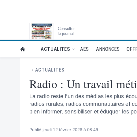
Consulter
le journal
AES
ANNONCES
OFFR
ACTUALITES
RETOUR À LA PAGE D’ACCUEIL DE L'ESSOR
ACTUALITES
Radio : Un travail mét
La radio reste l’un des médias les plus éco
radios rurales, radios communautaires et co
bien informer, sensibiliser et éduquer les p
Publié jeudi 12 février 2026 à 08:49