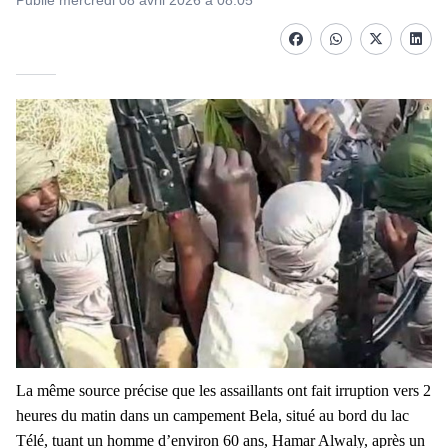
Publié mercredi 08 avril 2026 à 08:05
Facebook
whatsapp
Twitter
Linke
La même source précise que les assaillants ont fait irruption vers 2
heures du matin dans un campement Bela, situé au bord du lac
Télé, tuant un homme d’environ 60 ans, Hamar Alwaly, après un