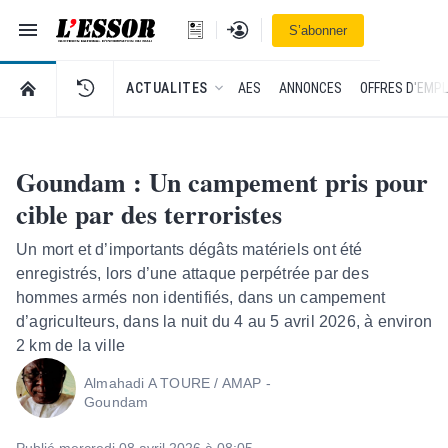
Navigation
Se connecter
S’abonner
L'Essor - retour à la une
RETOUR À LA PAGE D’ACCUEIL DE L'ESSOR
ACTUALITES
AES
ANNONCES
OFFRES D'EMPL
Goundam : Un campement pris pour
cible par des terroristes
Un mort et d’importants dégâts matériels ont été
enregistrés, lors d’une attaque perpétrée par des
hommes armés non identifiés, dans un campement
d’agriculteurs, dans la nuit du 4 au 5 avril 2026, à environ
2 km de la ville
Almahadi A TOURE / AMAP -
Goundam