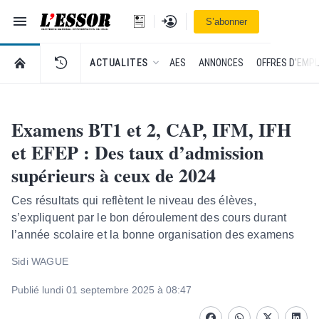
Navigation
Se connecter
S’abonner
L'Essor - retour à la une
RETOUR À LA PAGE D’ACCUEIL DE L'ESSOR
ACTUALITES
AES
ANNONCES
OFFRES D'EMPL
Examens BT1 et 2, CAP, IFM, IFH
et EFEP : Des taux d’admission
supérieurs à ceux de 2024
Ces résultats qui reflètent le niveau des élèves,
s’expliquent par le bon déroulement des cours durant
l’année scolaire et la bonne organisation des examens
Sidi WAGUE
Publié lundi 01 septembre 2025 à 08:47