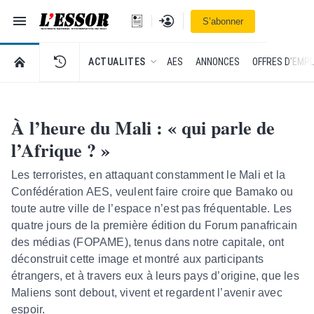
Navigation
Se connecter
S’abonner
L'Essor - retour à la une
RETOUR À LA PAGE D’ACCUEIL DE L'ESSOR
ACTUALITES
AES
ANNONCES
OFFRES D'EMPL
À l’heure du Mali : « qui parle de
l’Afrique ? »
Les terroristes, en attaquant constamment le Mali et la
Confédération AES, veulent faire croire que Bamako ou
toute autre ville de l’espace n’est pas fréquentable. Les
quatre jours de la première édition du Forum panafricain
des médias (FOPAME), tenus dans notre capitale, ont
déconstruit cette image et montré aux participants
étrangers, et à travers eux à leurs pays d’origine, que les
Maliens sont debout, vivent et regardent l’avenir avec
espoir.