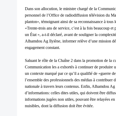
Dans son allocution, le ministre chargé de la Communica
personnel de l’Office de radiodiffusion télévision du 
planton», témoignant ainsi de sa reconnaissance à tous l
«Trente-trois ans de service, c’est à la fois beaucoup et
un État », a-t-il déclaré, avant de souligner la complexit
Alhamdou Ag Ilyiène, informer relève d’une mission délic
engagement constant.
Saluant le rôle de la Chaîne 2 dans la promotion de la cul
Communication les a exhortés à continuer de produire un
un contexte marqué par ce qu’il a qualifié de «guerre d
l’ensemble des professionnels des médias à contribuer d
nationale à travers leurs contenus. Enfin, Alhamdou Ag I
d’informations: celles dites utiles, qui doivent être diff
informations jugées non utiles, pouvant être relayées e
nuisibles, dont la diffusion doit être évitée.