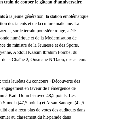
en train
de couper le gâteau d’anniversaire
ts à la jeune génération, la station emblématique
tion des talents et de la culture malienne.
La
ola, sur le terrain poussière rouge, a été
nomie numérique et de la Modernisation de
ce du ministre de la Jeunesse et des Sports,
citoyenne, Abdoul Kassim Ibrahim Fomba, du
ur de la Chaîne 2, Ousmane N’Daou, des acteurs
ux trois lauréats du concours «Découverte des
son engagement en faveur de l’émergence de
venu à Kadi Doumbia avec 48,5 points. Les
 à Smodia (47,5 points) et Assan Sanogo (42,5
Soulbi qui a reçu plus de votes des auditeurs dans
remier au classement du hit-parade dans