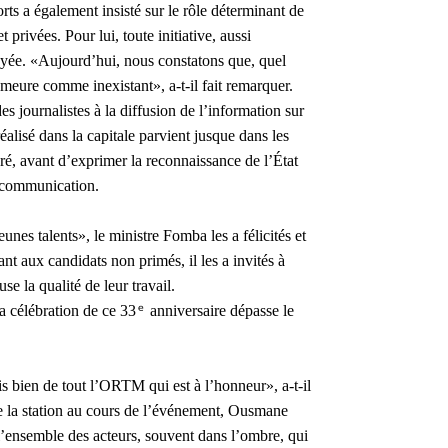
rts a également insisté sur le rôle déterminant de
 privées. Pour lui, toute initiative, aussi
elayée. «Aujourd’hui, nous constatons que, quel
 demeure comme inexistant», a-t-il fait remarquer.
es journalistes à la diffusion de l’information sur
réalisé dans la capitale parvient jusque dans les
aré, avant d’exprimer la reconnaissance de l’État
 communication.
nes talents», le ministre Fomba les a félicités et
ant aux candidats non primés, il les a invités à
se la qualité de leur travail.
ᵉ
la célébration de ce 33
anniversaire dépasse le
is bien de tout l’ORTM qui est à l’honneur», a-t-il
 de la station au cours de l’événement, Ousmane
l’ensemble des acteurs, souvent dans l’ombre, qui