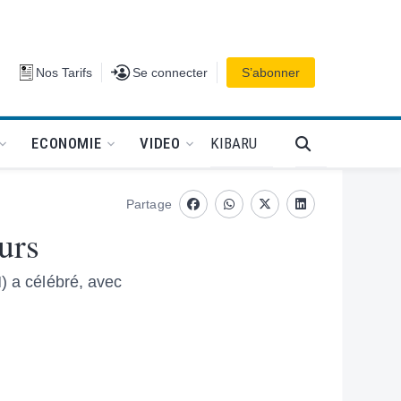
Se connecter
Nos Tarifs
Se connecter
S’abonner
PODCAT
KIBARU
ECONOMIE
VIDEO
Partage
Facebook
whatsapp
Twitter
Linkedin
urs
) a célébré, avec