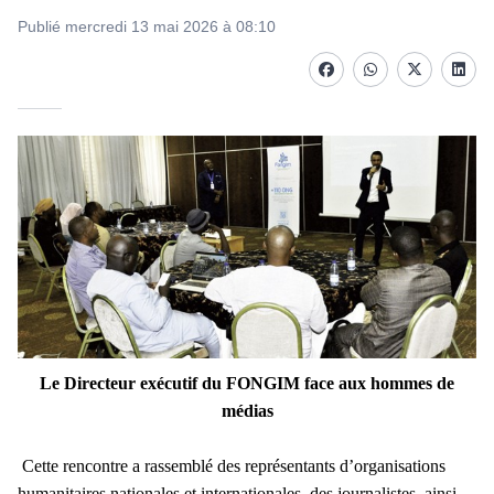
Publié mercredi 13 mai 2026 à 08:10
Facebook
whatsapp
Twitter
Linke
Le Directeur exécutif du FONGIM face aux hommes de
médias
Cette rencontre a rassemblé des représentants d’organisations
humanitaires nationales et internationales, des journalistes, ainsi