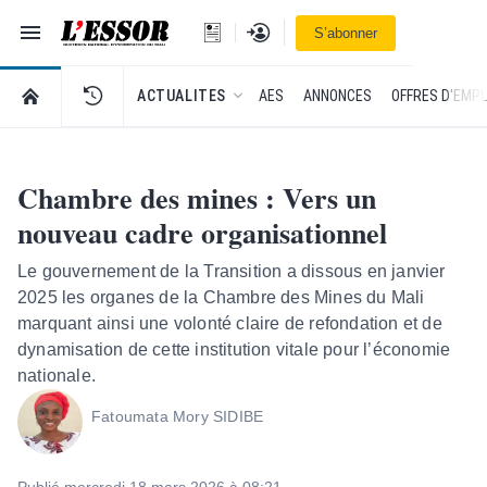
Navigation
Se connecter
S’abonner
L'Essor - retour à la une
RETOUR À LA PAGE D’ACCUEIL DE L'ESSOR
ACTUALITES
AES
ANNONCES
OFFRES D'EMPL
Chambre des mines : Vers un
nouveau cadre organisationnel
Le gouvernement de la Transition a dissous en janvier
2025 les organes de la Chambre des Mines du Mali
marquant ainsi une volonté claire de refondation et de
dynamisation de cette institution vitale pour l’économie
nationale.
Fatoumata Mory SIDIBE