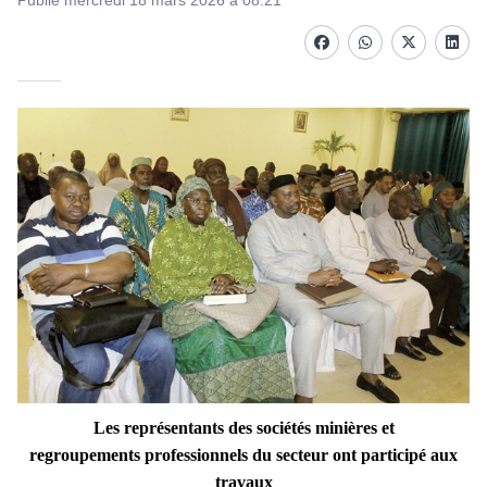
Publié mercredi 18 mars 2026 à 08:21
Facebook
whatsapp
Twitter
Linke
Les représentants des sociétés minières et
regroupements
professionnels du secteur ont participé aux
travaux