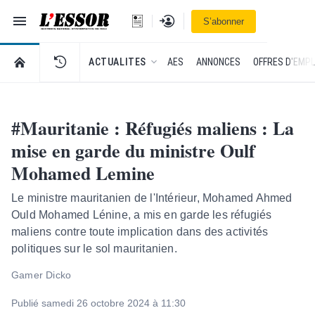
Navigation
Se connecter
S’abonner
L'Essor - retour à la une
RETOUR À LA PAGE D’ACCUEIL DE L'ESSOR
ACTUALITES
AES
ANNONCES
OFFRES D'EMPL
#Mauritanie : Réfugiés maliens : La
mise en garde du ministre Oulf
Mohamed Lemine
Le ministre mauritanien de l'Intérieur, Mohamed Ahmed
Ould Mohamed Lénine, a mis en garde les réfugiés
maliens contre toute implication dans des activités
politiques sur le sol mauritanien.
Gamer Dicko
Publié samedi 26 octobre 2024 à 11:30