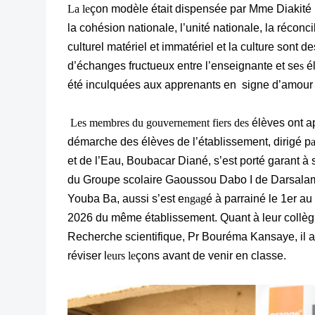
La le
çon modèle était dispensée par Mme Diakité 
la cohésion nationale, l’unité nationale, la réconci
culturel matériel et immatériel et la culture sont de
d’échanges fructueux entre l’enseignante et se
s
é
été inculquées aux apprenants en signe d’amour p
Les membres du gouvernement fiers des
élèves ont ap
démarche des élèves de l’établissement, dirigé p
et de l’Eau, Boubacar Diané, s’est porté garant à
du Groupe scolaire Gaoussou Dabo I de Darsalam.
Youba Ba, aussi s’est e
ngag
é à parrainé le 1er 
2026 du même établissement. Quant à leur collèg
Recherche scientifique, Pr Bouréma Kansaye, il a in
réviser l
eurs le
çons avant de venir en classe.