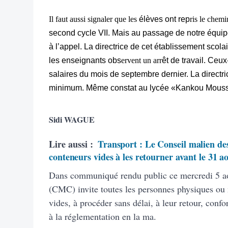
Il faut aussi signaler que les
élèves ont rep
ris le chemi
second cycle VII. Mais au passage de notre équi
à l’appel. La directrice de cet établissement scol
les enseignants obs
ervent un arr
êt de travail. Ceux
salaires du mois de septembre dernier. La directric
minimum. Même constat au lycée «Kankou Mou
Sidi WAGUE
Lire aussi :
Transport : Le Conseil malien des
conteneurs vides à les retourner avant le 31 a
Dans communiqué rendu public ce mercredi 5 ao
(CMC) invite toutes les personnes physiques ou
vides, à procéder sans délai, à leur retour, con
à la réglementation en la ma.