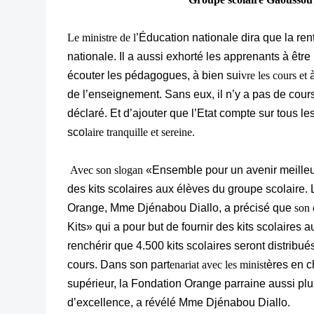
Le ministre de l
’Éducation nationale dira que la r
nationale. Il a aussi exhorté les apprenants à êtr
écouter les pédagogues, à bien sui
vre les cours et
de l’enseignement. Sans eux, il n’y a pas de cour
déclaré. Et d’ajouter que l’Etat compte sur tous l
sco
laire tranquille et sereine.
Avec son slogan
«Ensemble pour un avenir meilleur
des kits scolaires aux élèves du groupe scolaire. 
Orange, Mme Djénabou Diallo, a précisé que
son 
Kits» qui a pour but de fournir des kits scolaires
renchérir que 4.500 kits scolaires seront distribu
cours. Dans son part
enariat avec les minist
ères en c
supérieur, la Fondation Orange parraine aussi plu
d’excellence, a révélé Mme Djénabou Diallo.