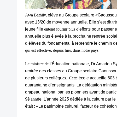
Awa Bathily,
élève au Groupe scolaire «Gaoussou
avec 13/20 de moyenne annuelle. Elle s’est dit trè
jeune fille
entend fournir plus d
’efforts pour passer
annuelle plus élevée à la prochaine rentrée scolair
d’élèves du fondamental à reprendre le chemin de 
qui est effective, depuis hier, dans notre pays.
Le ministre de l
’Éducation nationale, Dr Amadou Sy
rentrée des classes au Groupe scolaire Gaoussou
de plusieurs collègu
es. Cette
école accueille 603 
quarantaine d’enseignants. La délégation ministéri
drapeau national par les pionniers avant de parti
9è
ann
ée. L’année 2025 dédiée à la culture par le
était : «Le patrimoine culturel, facteur de cohésion