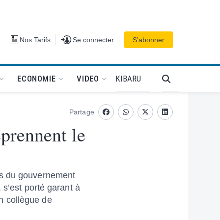
Se connecter
Nos Tarifs
Se connecter
S’abonner
PODCAT
KIBARU
ECONOMIE
VIDEO
Partage
Facebook
whatsapp
Twitter
Linkedin
eprennent le
res du gouvernement
 s’est porté garant à
n collègue de