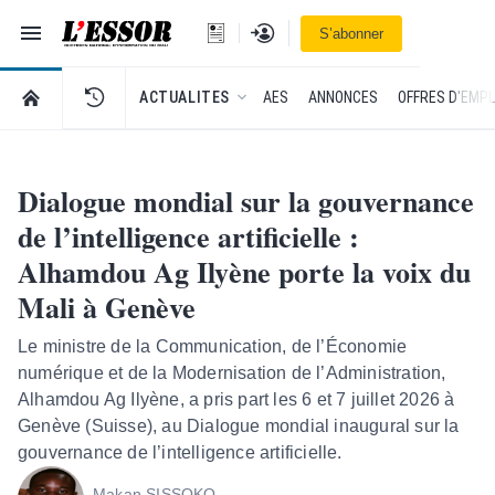
Navigation
Se connecter
S’abonner
L'Essor - retour à la une
RETOUR À LA PAGE D’ACCUEIL DE L'ESSOR
ACTUALITES
AES
ANNONCES
OFFRES D'EMPL
Dialogue mondial sur la gouvernance
de l’intelligence artificielle :
Alhamdou Ag Ilyène porte la voix du
Mali à Genève
Le ministre de la Communication, de l’Économie
numérique et de la Modernisation de l’Administration,
Alhamdou Ag Ilyène, a pris part les 6 et 7 juillet 2026 à
Genève (Suisse), au Dialogue mondial inaugural sur la
gouvernance de l’intelligence artificielle.
Makan SISSOKO