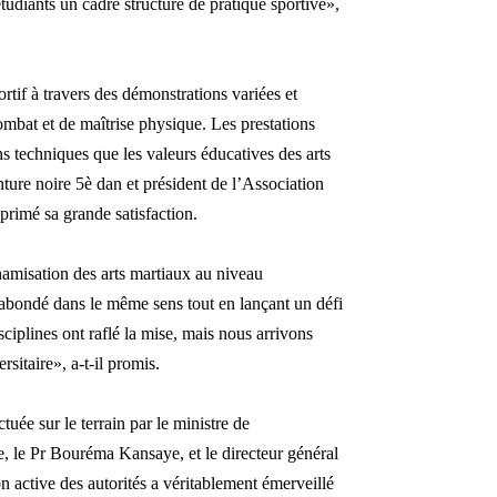
tudiants un cadre structuré de pratique sportive»,
rtif à travers des démonstrations variées et
combat et de maîtrise physique.
Les prestations
ns techniques que les valeurs éducatives des arts
ture noire 5è dan et président de l’Association
rimé sa grande satisfaction.
amisation des arts martiaux au niveau
abondé dans le même sens tout en lançant un défi
isciplines ont raflé la mise, mais nous arrivons
sitaire», a-t-il promis.
tuée sur le terrain par le ministre de
e, le Pr Bouréma Kansaye, et le directeur général
 active des autorités a véritablement émerveillé