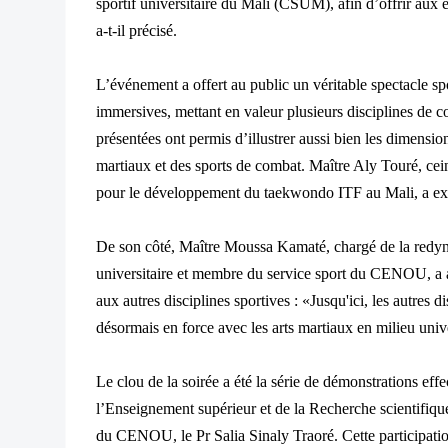
sportif universitaire du Mali (CSUM), afin d’offrir aux é
a-t-il précisé.
L’événement a offert au public un véritable spectacle spo
immersives, mettant en valeur plusieurs disciplines de 
présentées ont permis d’illustrer aussi bien les dimensio
martiaux et des sports de combat. Maître Aly Touré, cein
pour le développement du taekwondo ITF au Mali, a exp
De son côté, Maître Moussa Kamaté, chargé de la redyn
universitaire et membre du service sport du CENOU, a 
aux autres disciplines sportives : «Jusqu'ici, les autres d
désormais en force avec les arts martiaux en milieu univer
Le clou de la soirée a été la série de démonstrations effec
l’Enseignement supérieur et de la Recherche scientifiqu
du CENOU, le Pr Salia Sinaly Traoré. Cette participation