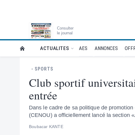
Consulter
le journal
AES
ANNONCES
OFFR
ACTUALITES
RETOUR À LA PAGE D’ACCUEIL DE L'ESSOR
SPORTS
Club sportif universita
entrée
Dans le cadre de sa politique de promotion d
(CENOU) a officiellement lancé la section «
Boubacar KANTE