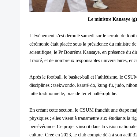
Le ministre Kansaye (g
L’événement s’est déroulé samedi sur le terrain de footba
cérémonie était placée sous la présidence du ministre d
scientifique, le Pr Bouréma Kansaye, en présence du di
Traoré, et de nombreux responsables universitaires, encad
Après le football, le basket-ball et l’athlétisme, le C
disciplines : taekwondo, karaté-do, kung-fu, judo, nihon 
lutte traditionnelle, bras de fer et haltérophilie.
En créant cette section, le CSUM franchit une étape maj
physiques ; elles visent à transmettre aux étudiants la rig
persévérance. Ce projet s'inscrit dans la vision national
culture. Créé en 2023, le club compte déjà à son actif 3