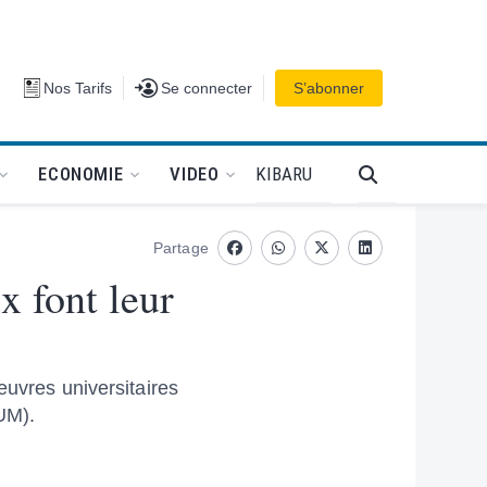
Se connecter
Nos Tarifs
Se connecter
S’abonner
PODCAT
KIBARU
ECONOMIE
VIDEO
Partage
Facebook
whatsapp
Twitter
Linkedin
x font leur
œuvres universitaires
UM).