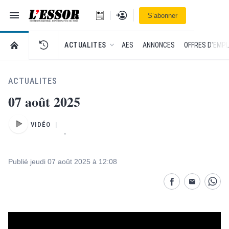
Navigation
Se connecter
S’abonner
L'Essor - retour à la une
RETOUR À LA PAGE D’ACCUEIL DE L'ESSOR
ACTUALITES
AES
ANNONCES
OFFRES D'EMPL
ACTUALITES
07 août 2025
VIDÉO
.
Publié jeudi 07 août 2025 à 12:08
Partage désactivé
Partage dés
Parta