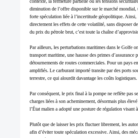
contexte, la fermeture partielle ou les tensions sécurita
diminution de l’offre disponible sur le marché mondial, u
forte spéculation liée à l’incertitude géopolitique. Ainsi
directement les effets de cette volatilité, sans disposer
du prix du pétrole brut, c’est toute la chaîne d’approvi
Par ailleurs, les perturbations maritimes dans le Golfe 
transport maritime, une hausse des primes d’assurance po
détournements de routes commerciales. Pour un pays en
amplifiés. Le carburant importé transite par des ports s
terrestre, ce qui alourdit davantage les coûts logistiques.
Par conséquent, le prix final à la pompe ne reflète pas 
charges liées à son acheminement, désormais plus élevé d
l’État malien a adopté une posture de régulation visant à 
Plutôt que de laisser les prix fluctuer librement, les aut
afin d’éviter toute spéculation excessive. Ainsi, des mé