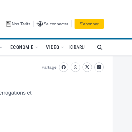
Se connecter
Nos Tarifs
Se connecter
S’abonner
PODCAT
KIBARU
ECONOMIE
VIDEO
Partage
Facebook
whatsapp
Twitter
Linkedin
errogations et