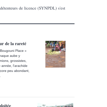
 détenteurs de licence (SYNPDL) s'est
ur de la rareté
 Bougouni Place »
Chaque aube y
mions, grossistes,
 année, l'arachide
encore peu abondant,
.
loitée