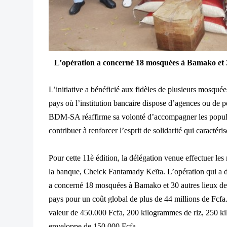
L’opération a concerné 18 mosquées à Bamako et
L’initiative a bénéficié aux fidèles de plusieurs mosqué
pays où l’institution bancaire dispose d’agences ou de po
BDM-SA réaffirme sa volonté d’accompagner les popul
contribuer à renforcer l’esprit de solidarité qui caractéri
Pour cette 11è édition, la délégation venue effectuer les 
la banque, Cheick Fantamady Keïta. L’opération qui a dé
a concerné 18 mosquées à Bamako et 30 autres lieux de cul
pays pour un coût global de plus de 44 millions de Fcf
valeur de 450.000 Fcfa, 200 kilogrammes de riz, 250 kil
enveloppe de 150.000 Fcfa.