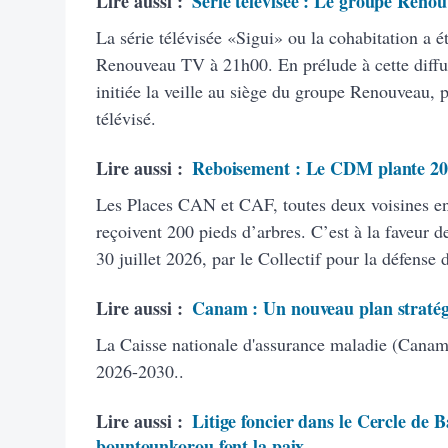
Lire aussi :
Série télévisée : Le groupe Renou
La série télévisée «Sigui» ou la cohabitation a é
Renouveau TV à 21h00. En prélude à cette diffus
initiée la veille au siège du groupe Renouveau, 
télévisé.
Lire aussi :
Reboisement : Le CDM plante 20
Les Places CAN et CAF, toutes deux voisines 
reçoivent 200 pieds d’arbres. C’est à la faveur de
30 juillet 2026, par le Collectif pour la défense
Lire aussi :
Canam : Un nouveau plan stratég
La Caisse nationale d'assurance maladie (Canam)
2026-2030..
Lire aussi :
Litige foncier dans le Cercle de B
bountounkorou font la paix