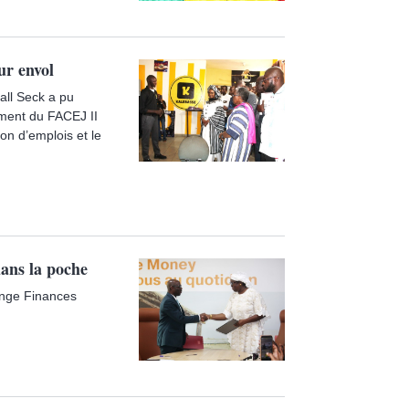
ur envol
all Seck a pu
ement du FACEJ II
on d’emplois et le
ans la poche
range Finances