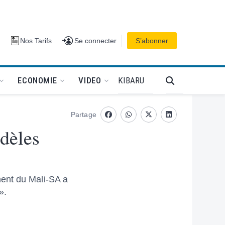
Se connecter
Nos Tarifs
Se connecter
S’abonner
PODCAT
KIBARU
ECONOMIE
VIDEO
Partage
Facebook
whatsapp
Twitter
Linkedin
dèles
ment du Mali-SA a
».