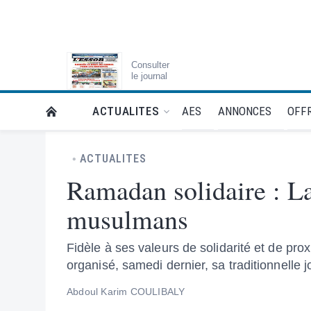
Consulter
le journal
AES
ANNONCES
OFFR
ACTUALITES
RETOUR À LA PAGE D’ACCUEIL DE L'ESSOR
ACTUALITES
Ramadan solidaire : L
musulmans
Fidèle à ses valeurs de solidarité et de p
organisé, samedi dernier, sa traditionnell
Abdoul Karim COULIBALY