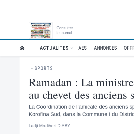
Consulter
le journal
AES
ANNONCES
OFFR
ACTUALITES
RETOUR À LA PAGE D’ACCUEIL DE L'ESSOR
SPORTS
Ramadan : La ministre 
au chevet des anciens 
La Coordination de l’amicale des anciens 
Korofina Sud, dans la Commune I du Distri
Ladji Madiheri DIABY