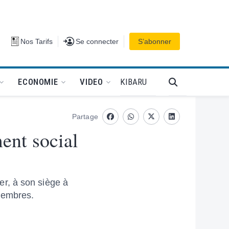
Se connecter
Nos Tarifs
Se connecter
S’abonner
PODCAT
KIBARU
ECONOMIE
VIDEO
Partage
Facebook
whatsapp
Twitter
Linkedin
ent social
r, à son siège à
membres.