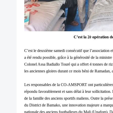
C’est la 2è opératio
C’est le deuxième samedi consécutif que l’association ef
a été rendu possible, grâce à la générosité de la minist
Colonel Assa Badiallo Touré qui a offert 4 tonnes de riz
les anciennes gloires durant ce mois béni de Ramadan, 
Les responsables de la CO-AMSPORT ont particulièremen
répondu favorablement et sans délai à leur sollicitation.
de la famille des anciens sportifs maliens. Outre la pr
du District de Bamako, une innovation majeure a marqué c
nationale des anciens footballeurs du Mali (Unafom). Da