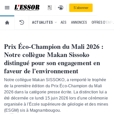
Navigation
Se connecter
S’abonner
L'Essor - retour à la une
RETOUR À LA PAGE D’ACCUEIL DE L'ESSOR
ACTUALITES
AES
ANNONCES
OFFRES D'EMPL
Prix Éco-Champion du Mali 2026 :
Notre collègue Makan Sissoko
distingué pour son engagement en
faveur de l'environnement
Notre collègue Makan SISSOKO, a remporté le trophée
de la première édition du Prix Éco-Champion du Mali
2026 dans la catégorie presse écrite. La distinction lui a
été décernée ce lundi 15 juin 2026 lors d'une cérémonie
organisée à l'École supérieure de géologie et des mines
(ESGM) sis à Magnambougou.