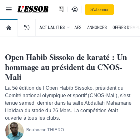
Navigation
Se connecter
S’abonner
L'Essor - retour à la une
RETOUR À LA PAGE D’ACCUEIL DE L'ESSOR
ACTUALITES
AES
ANNONCES
OFFRES D'EMPL
Open Habib Sissoko de karaté : Un
hommage au président du CNOS-
Mali
La 5è édition de l’Open Habib Sissoko, président du
Comité national olympique et sportif (CNOS-Mali), s'est
tenue samedi dernier dans la salle Abdallah Mahamane
Haïdara du stade du 26 Mars. La compétition était
ouverte à tous les clubs.
Boubacar THIERO