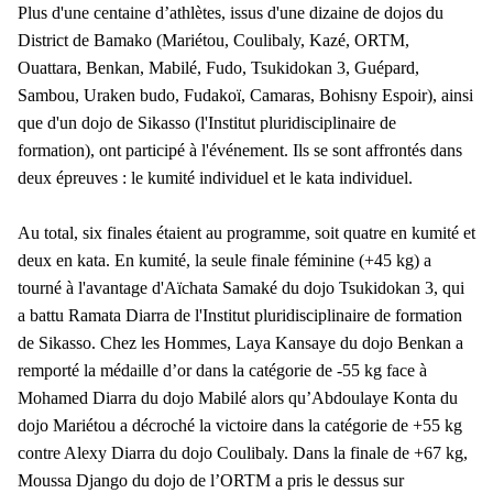
Plus d'une centaine d’athlètes, issus d'une dizaine de dojos du
District de Bamako (Mariétou, Coulibaly, Kazé, ORTM,
Ouattara, Benkan, Mabilé, Fudo, Tsukidokan 3, Guépard,
Sambou, Uraken budo, Fudakoï, Camaras, Bohisny Espoir), ainsi
que d'un dojo de Sikasso (l'Institut pluridisciplinaire de
formation), ont participé à l'événement. Ils se sont affrontés dans
deux épreuves : le kumité individuel et le kata individuel.
Au total, six finales étaient au programme, soit quatre en kumité et
deux en kata. En kumité, la seule finale féminine (+45 kg) a
tourné à l'avantage d'Aïchata Samaké du dojo Tsukidokan 3, qui
a battu Ramata Diarra de l'Institut pluridisciplinaire de formation
de Sikasso. Chez les Hommes, Laya Kansaye du dojo Benkan a
remporté la médaille d’or dans la catégorie de -55 kg face à
Mohamed Diarra du dojo Mabilé alors qu’Abdoulaye Konta du
dojo Mariétou a décroché la victoire dans la catégorie de +55 kg
contre Alexy Diarra du dojo Coulibaly. Dans la finale de +67 kg,
Moussa Django du dojo de l’ORTM a pris le dessus sur