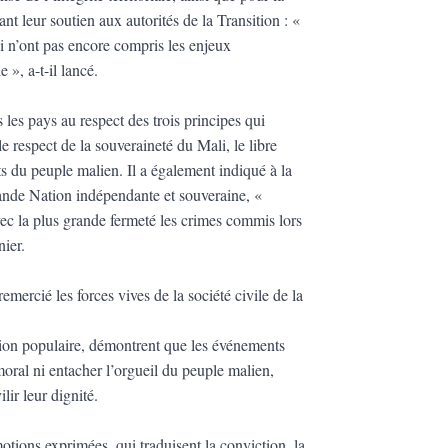
ant leur soutien aux autorités de la Transition : «
i n’ont pas encore compris les enjeux
 », a-t-il lancé.
es pays au respect des trois principes qui
e respect de la souveraineté du Mali, le libre
êts du peuple malien. Il a également indiqué à la
nde Nation indépendante et souveraine, «
vec la plus grande fermeté les crimes commis lors
nier.
mercié les forces vives de la société civile de la
sation populaire, démontrent que les événements
moral ni entacher l’orgueil du peuple malien,
ilir leur dignité.
ions exprimées, qui traduisent la conviction, la