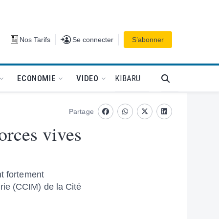
Se connecter
Nos Tarifs
Se connecter
S’abonner
PODCAT
KIBARU
ECONOMIE
VIDEO
Partage
Facebook
whatsapp
Twitter
Linkedin
orces vives
nt fortement
ie (CCIM) de la Cité