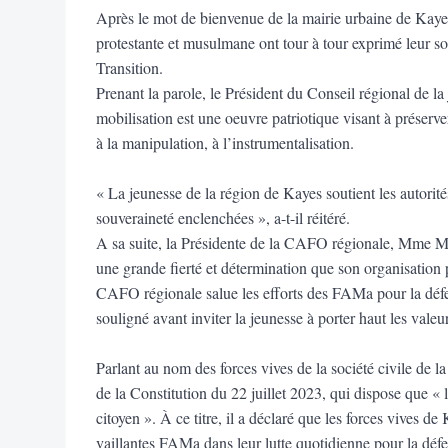
Après le mot de bienvenue de la mairie urbaine de Kaye
protestante et musulmane ont tour à tour exprimé leur s
Transition.
Prenant la parole, le Président du Conseil régional de l
mobilisation est une oeuvre patriotique visant à préserver
à la manipulation, à l’instrumentalisation.
« La jeunesse de la région de Kayes soutient les autorité
souveraineté enclenchées », a-t-il réitéré.
A sa suite, la Présidente de la CAFO régionale, Mme Ma
une grande fierté et détermination que son organisation p
CAFO régionale salue les efforts des FAMa pour la défense
souligné avant inviter la jeunesse à porter haut les val
Parlant au nom des forces vives de la société civile de 
de la Constitution du 22 juillet 2023, qui dispose que « l
citoyen ». À ce titre, il a déclaré que les forces vives de
vaillantes FAMa dans leur lutte quotidienne pour la défens