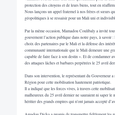
protection des citoyens et de leurs biens, tout en réaffirm
Nous lançons un appel fraternel à nos frères et sœurs qu
géopolitiques à se ressaisir pour un Mali uni et indivisible
Par la même occasion, Mamadou Coulibaly a invité tous l
gouvernent l’action publique dans notre pays, à savoir : l
choix des partenaires par le Mali et la défense des intér
communauté internationale que le Mali demeure une gra
capable de faire face à son destin ». Et de condamner a
des attaques lâches et barbares perpétrées le 25 avril der
Dans son intervention, le représentant du Gouverneur a re
Région pour cette mobilisation hautement patriotique.
Il a indiqué que les forces vives, à travers cette mobili
malheureux du 25 avril dernier ne sauraient ni saper le 
héritier des grands empires qui n’ont jamais accepté d’av
Amadou Dicko a promis de transmettre fidèlement les mot