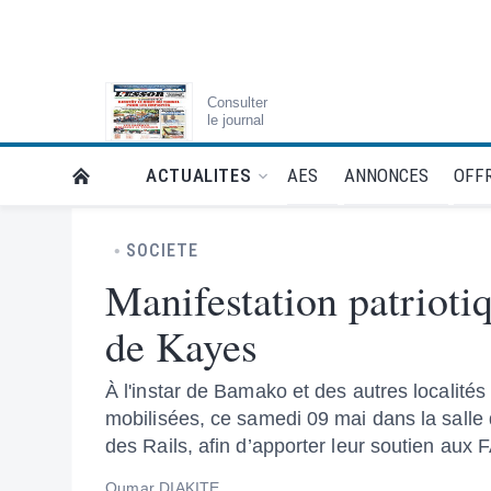
Consulter
le journal
AES
ANNONCES
OFFR
ACTUALITES
RETOUR À LA PAGE D’ACCUEIL DE L'ESSOR
SOCIETE
Manifestation patrioti
de Kayes
À l'instar de Bamako et des autres localité
mobilisées, ce samedi 09 mai dans la salle
des Rails, afin d’apporter leur soutien aux 
Oumar DIAKITE