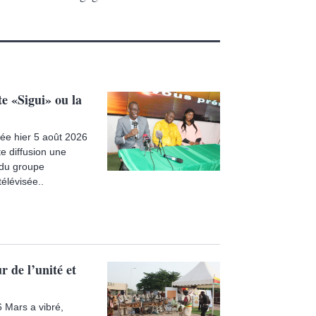
e «Sigui» ou la
usée hier 5 août 2026
e diffusion une
e du groupe
élévisée..
 de l’unité et
 Mars a vibré,