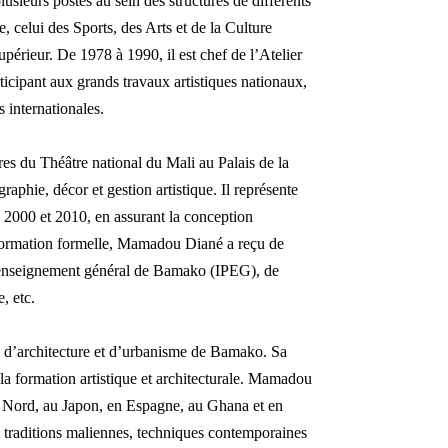
usieurs postes au sein des structures de différents
, celui des Sports, des Arts et de la Culture
périeur. De 1978 à 1990, il est chef de l’Atelier
articipant aux grands travaux artistiques nationaux,
s internationales.
res du Théâtre national du Mali au Palais de la
phie, décor et gestion artistique. Il représente
e 2000 et 2010, en assurant la conception
e formation formelle, Mamadou Diané a reçu de
d’enseignement général de Bamako (IPEG), de
, etc.
e, d’architecture et d’urbanisme de Bamako. Sa
 la formation artistique et architecturale. Mamadou
du Nord, au Japon, en Espagne, au Ghana et en
 traditions maliennes, techniques contemporaines