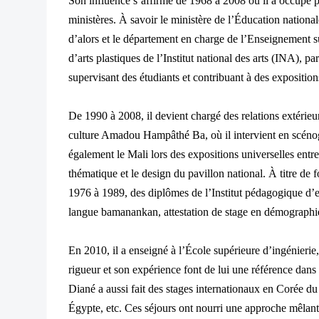
Son influence s’affirme de 1968 à 2008 où il a occupé pl
ministères. À savoir le ministère de l’Éducation nationale
d’alors et le département en charge de l’Enseignement su
d’arts plastiques de l’Institut national des arts (INA), p
supervisant des étudiants et contribuant à des exposition
De 1990 à 2008, il devient chargé des relations extérieu
culture Amadou Hampâthé Ba, où il intervient en scénogra
également le Mali lors des expositions universelles entr
thématique et le design du pavillon national. À titre d
1976 à 1989, des diplômes de l’Institut pédagogique 
langue bamanankan, attestation de stage en démographie
En 2010, il a enseigné à l’École supérieure d’ingénieri
rigueur et son expérience font de lui une référence dans
Diané a aussi fait des stages internationaux en Corée 
Égypte, etc. Ces séjours ont nourri une approche mêlant