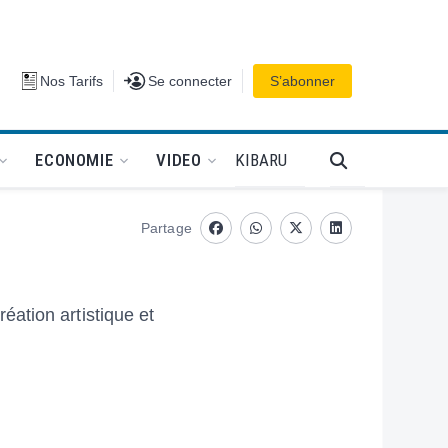
Se connecter
Nos Tarifs
Se connecter
S’abonner
PODCAT
KIBARU
ECONOMIE
VIDEO
Partage
Facebook
whatsapp
Twitter
Linkedin
ation artistique et