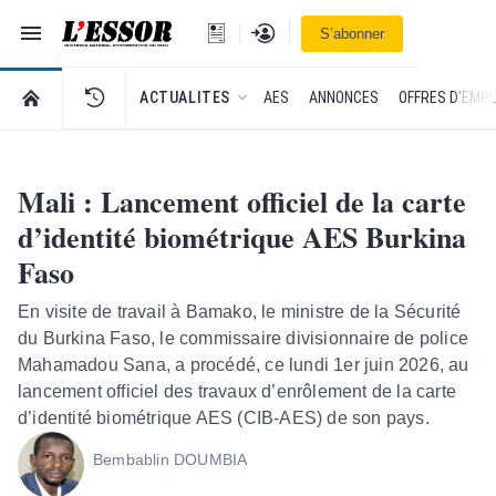
Navigation
Se connecter
S’abonner
L'Essor - retour à la une
RETOUR À LA PAGE D’ACCUEIL DE L'ESSOR
ACTUALITES
AES
ANNONCES
OFFRES D'EMPL
Mali : Lancement officiel de la carte
d’identité biométrique AES Burkina
Faso
En visite de travail à Bamako, le ministre de la Sécurité
du Burkina Faso, le commissaire divisionnaire de police
Mahamadou Sana, a procédé, ce lundi 1er juin 2026, au
lancement officiel des travaux d’enrôlement de la carte
d’identité biométrique AES (CIB-AES) de son pays.
Bembablin DOUMBIA