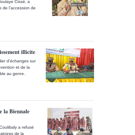
bdoulaye Cissé, a
e de l’accession de
ssement illicite
lier d’échanges sur
évention et de la
ible au genre..
e la Biennale
Coulibaly a refusé
atoires de la