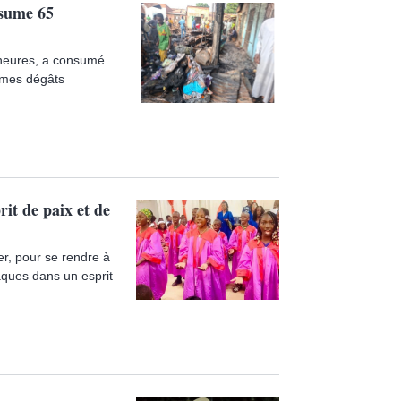
nsume 65
 heures, a consumé
rmes dégâts
it de paix et de
er, pour se rendre à
âques dans un esprit