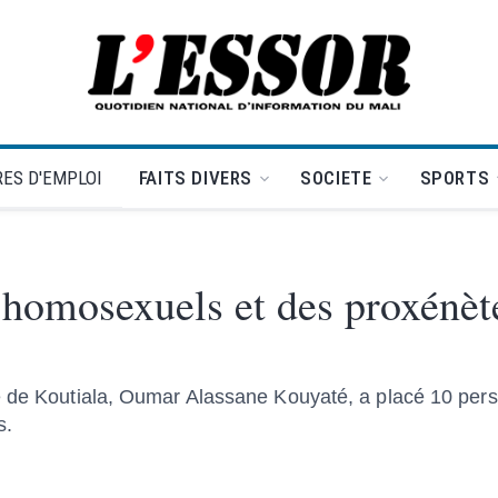
L'Essor - retour à la une
ES D'EMPLOI
FAITS DIVERS
SOCIETE
SPORTS
 homosexuels et des proxénèt
ce de Koutiala, Oumar Alassane Kouyaté, a placé 10 pe
s.