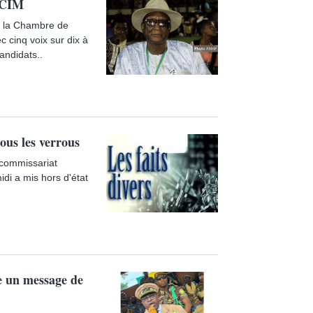
 CCIM
de la Chambre de
 cinq voix sur dix à
andidats..
ous les verrous
e commissariat
idi a mis hors d'état
ce un message de