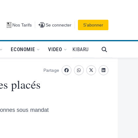
Se connecter
Nos Tarifs
Se connecter
S’abonner
PODCAT
KIBARU
ECONOMIE
VIDEO
Partage
Facebook
whatsapp
Twitter
Linkedin
es placés
rsonnes sous mandat