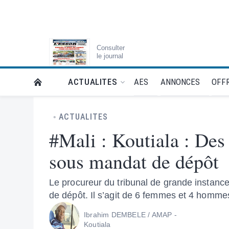
Consulter
le journal
AES
ANNONCES
OFFR
ACTUALITES
RETOUR À LA PAGE D’ACCUEIL DE L'ESSOR
ACTUALITES
#Mali : Koutiala : Des
sous mandat de dépôt
Le procureur du tribunal de grande instan
de dépôt. Il s’agit de 6 femmes et 4 homme
Ibrahim DEMBELE / AMAP -
Koutiala