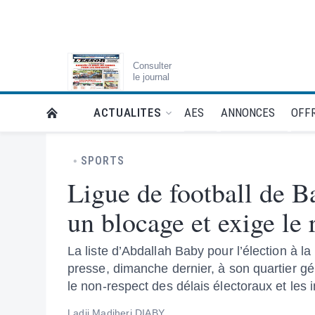
Consulter
le journal
AES
ANNONCES
OFFR
ACTUALITES
RETOUR À LA PAGE D’ACCUEIL DE L'ESSOR
SPORTS
Ligue de football de 
un blocage et exige le 
La liste d’Abdallah Baby pour l’élection à l
presse, dimanche dernier, à son quartier gé
le non-respect des délais électoraux et les i
Ladji Madiheri DIABY