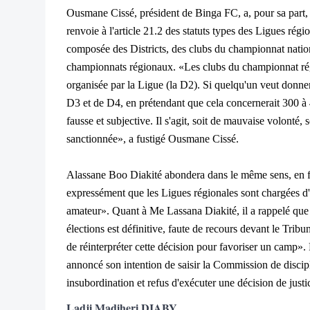
Ousmane Cissé, président de Binga FC, a, pour sa part, 
renvoie à l'article 21.2 des statuts types des Ligues régi
composée des Districts, des clubs du championnat nationa
championnats régionaux. «Les clubs du championnat rég
organisée par la Ligue (la D2). Si quelqu'un veut donner
D3 et de D4, en prétendant que cela concernerait 300 à 
fausse et subjective. Il s'agit, soit de mauvaise volonté,
sanctionnée», a fustigé Ousmane Cissé.
Alassane Boo Diakité abondera dans le même sens, en faisa
expressément que les Ligues régionales sont chargées d
amateur». Quant à Me Lassana Diakité, il a rappelé que
élections est définitive, faute de recours devant le Tribu
de réinterpréter cette décision pour favoriser un camp».
annoncé son intention de saisir la Commission de discipl
insubordination et refus d'exécuter une décision de justi
Ladji Madiheri DIABY