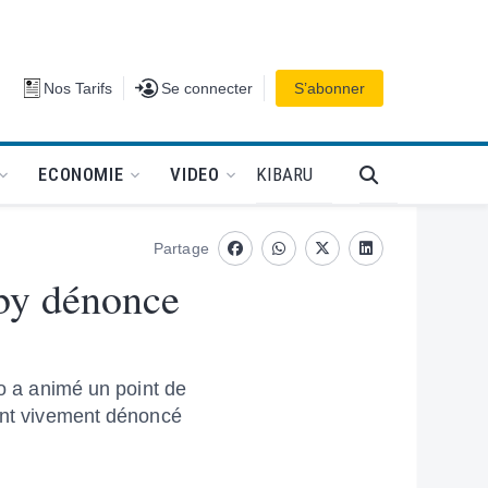
Se connecter
Nos Tarifs
Se connecter
S’abonner
PODCAT
KIBARU
ECONOMIE
VIDEO
Partage
Facebook
whatsapp
Twitter
Linkedin
aby dénonce
ko a animé un point de
 ont vivement dénoncé