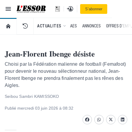
Navigation
Se connecter
S’abonner
L'Essor - retour à la une
RETOUR À LA PAGE D’ACCUEIL DE L'ESSOR
ACTUALITES
AES
ANNONCES
OFFRES D'EMPL
Jean-Florent Ibenge désiste
Choisi par la Fédération malienne de football (Femafoot)
pour devenir le nouveau sélectionneur national, Jean-
Florent Ibenge ne prendra finalement pas les rênes des
Aigles.
Seibou Sambri KAMISSOKO
Publié mercredi 03 juin 2026 à 08:32
Facebook
whatsapp
Twitter
Linke