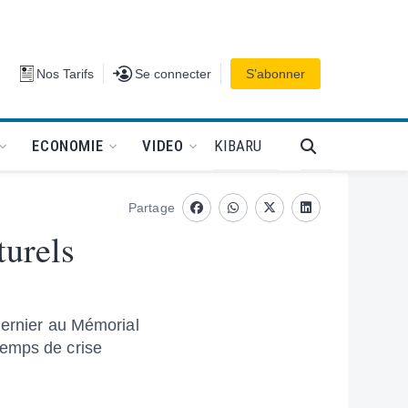
Se connecter
Nos Tarifs
Se connecter
S’abonner
PODCAT
KIBARU
ECONOMIE
VIDEO
Partage
Facebook
whatsapp
Twitter
Linkedin
turels
dernier au Mémorial
temps de crise