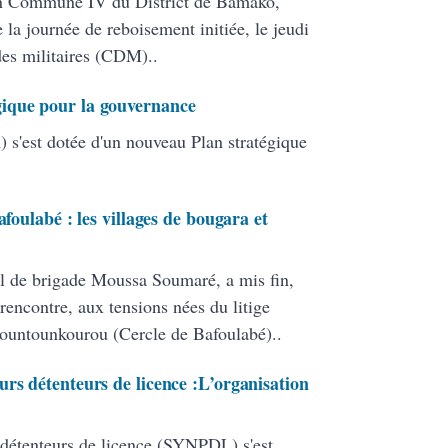
en Commune IV du District de Bamako,
 la journée de reboisement initiée, le jeudi
 des militaires (CDM)..
ique pour la gouvernance
 s'est dotée d'un nouveau Plan stratégique
afoulabé : les villages de bougara et
l de brigade Moussa Soumaré, a mis fin,
rencontre, aux tensions nées du litige
Bountounkourou (Cercle de Bafoulabé)..
rs détenteurs de licence :L’organisation
 détenteurs de licence (SYNPDL) s'est