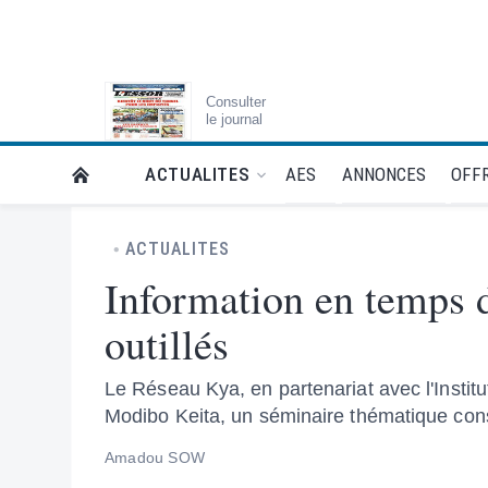
Consulter
le journal
AES
ANNONCES
OFFR
ACTUALITES
RETOUR À LA PAGE D’ACCUEIL DE L'ESSOR
ACTUALITES
Information en temps de
outillés
Le Réseau Kya, en partenariat avec l'Instit
Modibo Keita, un séminaire thématique cons
Amadou SOW