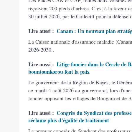
Les Places CAN et CAF, toutes deux voisines 
reçoivent 200 pieds d’arbres. C’est à la faveur de
30 juillet 2026, par le Collectif pour la défense
Lire aussi :
Canam : Un nouveau plan stratég
La Caisse nationale d'assurance maladie (Canam)
2026-2030..
Lire aussi :
Litige foncier dans le Cercle de B
bountounkorou font la paix
Le gouverneur de la Région de Kayes, le Généra
ce mardi 4 août 2026 au gouvernorat, lors d'une 
foncier opposant les villages de Bougara et de 
Lire aussi :
Congrès du Syndicat des professeu
réclame plus d’égalité de traitement
Le premier congrès du Syndicat des professeurs