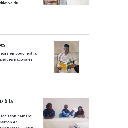
itiative du
bes
rcheurs embouchent la
angues nationales
s à la
Association Yamarou
rmation en