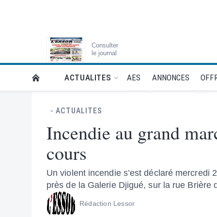
Consulter
le journal
AES
ANNONCES
OFFR
ACTUALITES
RETOUR À LA PAGE D’ACCUEIL DE L'ESSOR
ACTUALITES
Incendie au grand mar
cours
Un violent incendie s’est déclaré mercred
près de la Galerie Djigué, sur la rue Brière d
Rédaction Lessor