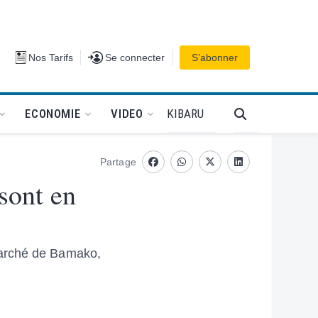
Se connecter
Nos Tarifs
Se connecter
S’abonner
PODCAT
KIBARU
ECONOMIE
VIDEO
Partage
Facebook
whatsapp
Twitter
Linkedin
sont en
Marché de Bamako,