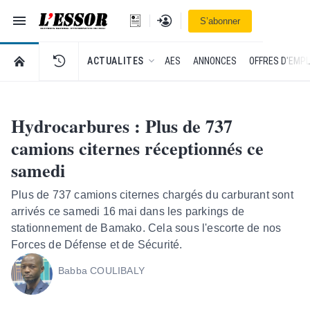
Navigation
Se connecter
S’abonner
L'Essor - retour à la une
RETOUR À LA PAGE D’ACCUEIL DE L'ESSOR
ACTUALITES
AES
ANNONCES
OFFRES D'EMPL
Hydrocarbures : Plus de 737
camions citernes réceptionnés ce
samedi
Plus de 737 camions citernes chargés du carburant sont
arrivés ce samedi 16 mai dans les parkings de
stationnement de Bamako. Cela sous l'escorte de nos
Forces de Défense et de Sécurité.
Babba COULIBALY