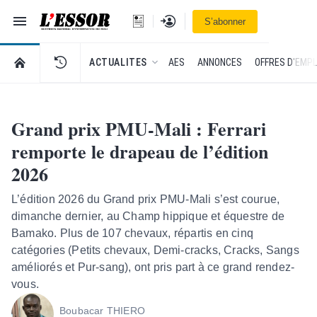
Navigation
Se connecter
S’abonner
L'Essor - retour à la une
RETOUR À LA PAGE D’ACCUEIL DE L'ESSOR
ACTUALITES
AES
ANNONCES
OFFRES D'EMPL
Grand prix PMU-Mali : Ferrari
remporte le drapeau de l’édition
2026
L’édition 2026 du Grand prix PMU-Mali s’est courue,
dimanche dernier, au Champ hippique et équestre de
Bamako. Plus de 107 chevaux, répartis en cinq
catégories (Petits chevaux, Demi-cracks, Cracks, Sangs
améliorés et Pur-sang), ont pris part à ce grand rendez-
vous.
Boubacar THIERO