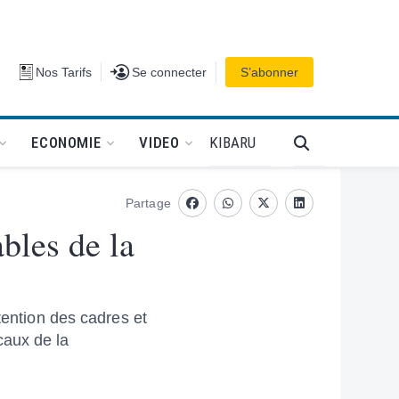
Se connecter
Nos Tarifs
Se connecter
S’abonner
PODCAT
KIBARU
ECONOMIE
VIDEO
Partage
Facebook
whatsapp
Twitter
Linkedin
ables de la
tention des cadres et
caux de la