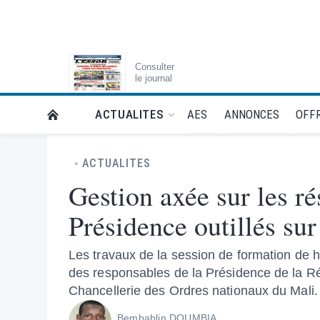
Consulter
le journal
AES
ANNONCES
OFFR
ACTUALITES
RETOUR À LA PAGE D’ACCUEIL DE L'ESSOR
ACTUALITES
Gestion axée sur les ré
Présidence outillés sur
Les travaux de la session de formation de ha
des responsables de la Présidence de la Ré
Chancellerie des Ordres nationaux du Mali.
Bembablin DOUMBIA